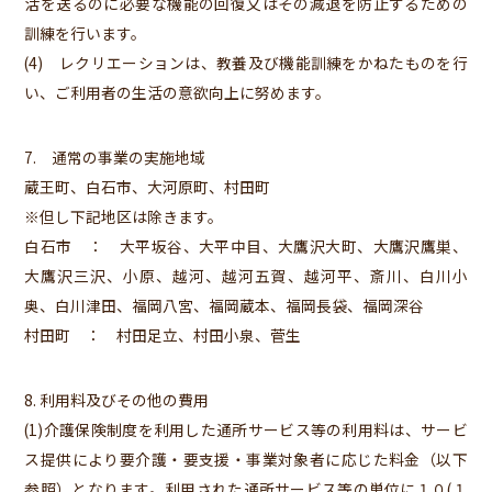
活を送るのに必要な機能の回復又はその減退を防止するための
訓練を行います。
(4) レクリエーションは、教養及び機能訓練をかねたものを行
い、ご利用者の生活の意欲向上に努めます。
7. 通常の事業の実施地域
蔵王町、白石市、大河原町、村田町
※但し下記地区は除きます。
白石市 ： 大平坂谷、大平中目、大鷹沢大町、大鷹沢鷹巣、
大鷹沢三沢、小原、越河、越河五賀、越河平、斎川、白川小
奥、白川津田、福岡八宮、福岡蔵本、福岡長袋、福岡深谷
村田町 ： 村田足立、村田小泉、菅生
8. 利用料及びその他の費用
(1)介護保険制度を利用した通所サービス等の利用料は、サービ
ス提供により要介護・要支援・事業対象者に応じた料金（以下
参照）となります。利用された通所サービス等の単位に１０(１