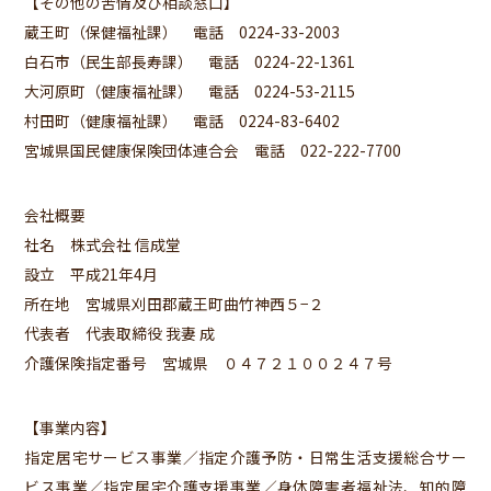
【その他の苦情及び相談窓口】
蔵王町（保健福祉課） 電話 0224-33-2003
白石市（民生部長寿課） 電話 0224-22-1361
大河原町（健康福祉課） 電話 0224-53-2115
村田町（健康福祉課） 電話 0224-83-6402
宮城県国民健康保険団体連合会 電話 022-222-7700
会社概要
社名 株式会社 信成堂
設立 平成21年4月
所在地 宮城県刈田郡蔵王町曲竹神西５−２
代表者 代表取締役 我妻 成
介護保険指定番号 宮城県 ０４７２１００２４７号
【事業内容】
指定居宅サービス事業／指定介護予防・日常生活支援総合サー
ビス事業／指定居宅介護支援事業／身体障害者福祉法、知的障