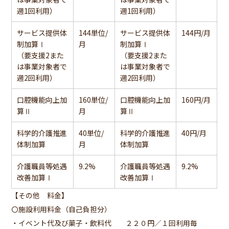
週1回利用）
週1回利用）
サービス提供体
144単位/
サービス提供体
144円/月
制加算Ⅰ
月
制加算Ⅰ
（要支援2また
（要支援2また
は事業対象者で
は事業対象者で
週2回利用）
週2回利用）
口腔機能向上加
160単位/
口腔機能向上加
160円/月
算Ⅱ
月
算Ⅱ
科学的介護推進
40単位/
科学的介護推進
40円/月
体制加算
月
体制加算
介護職員等処遇
9.2%
介護職員等処遇
9.2%
改善加算Ⅰ
改善加算Ⅰ
【その他 料金】
〇施設利用料金（自己負担分）
・イベント代及び菓子・飲料代 ２２０円／１回利用毎