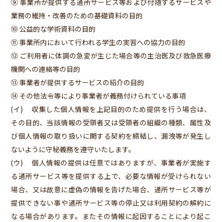
⑨ 事業所が提供する通所サービス等および付随するサービスや
業務の維持・改善のための基礎資料の目的
⑩ 公益的な学術資料の目的
⑪ 事業所内において行われる学生の実習への協力の目的
⑫ ご利用者に体調の急変が生じた場合等の主治医及び救急医療
機関への連絡等の目的
⑬ 事業者が提供するサービスの紹介の目的
⑭ その他法令等により事業者が義務付けられている事項
(イ) 収集した個人情報を上記目的のため提供を行う場合は、
その目的、当該情報の受領者又は受領者の組織の種類、属性及
び個人情報の取り扱いに関する契約を締結し、漏洩等が発生し
ないように守秘義務を遵守いたします。
(ウ) 個人情報の提供は任意ではありますが、事業者が実施す
る通所サービス等を提供する上で、必要な情報が受けられない
場合、又は故意に虚偽の情報を告げた場合、通所サービス等が
提供できない事や通所サービス等の停止又は利用契約の解約に
なる場合があります。またその情報に起因することにより起こ