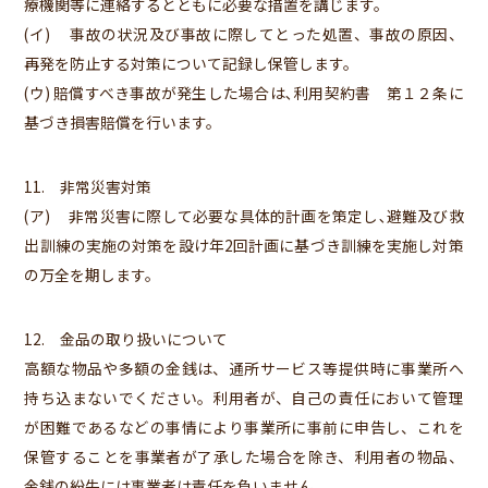
療機関等に連絡するとともに必要な措置を講じます。
(イ) 事故の状況及び事故に際してとった処置、事故の原因、
再発を防止する対策について記録し保管します。
(ウ) 賠償すべき事故が発生した場合は､利用契約書 第１２条に
基づき損害賠償を行います。
11. 非常災害対策
(ア) 非常災害に際して必要な具体的計画を策定し､避難及び救
出訓練の実施の対策を設け年2回計画に基づき訓練を実施し対策
の万全を期します。
12. 金品の取り扱いについて
高額な物品や多額の金銭は、通所サービス等提供時に事業所へ
持ち込まないでください。利用者が、自己の責任において管理
が困難であるなどの事情により事業所に事前に申告し、これを
保管することを事業者が了承した場合を除き、利用者の物品、
金銭の紛失には事業者は責任を負いません。