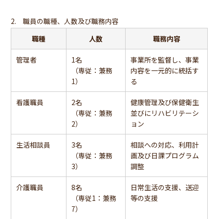
2. 職員の職種、人数及び職務内容
職種
人数
職務内容
管理者
1名
事業所を監督し、事業
（専従：兼務
内容を一元的に統括す
1）
る
看護職員
2名
健康管理及び保健衛生
（専従：兼務
並びにリハビリテーシ
2）
ョン
生活相談員
3名
相談への対応、利用計
（専従：兼務
画及び日課プログラム
3）
調整
介護職員
8名
日常生活の支援、送迎
（専従1：兼務
等の支援
7）